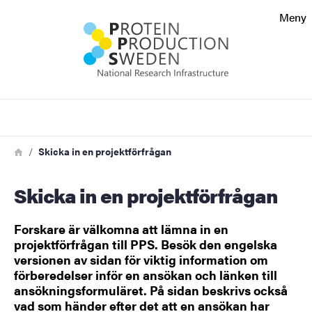
Sökfunktionen
Meny
Sidfoten
Kontakt
Sök
Om webbplatsen
Länkstig
Hem
Skicka in en projektförfrågan
Skicka in en projektförfrågan
Forskare är välkomna att lämna in en
projektförfrågan till PPS. Besök den engelska
versionen av sidan för viktig information om
förberedelser inför en ansökan och länken till
ansökningsformuläret. På sidan beskrivs också
vad som händer efter det att en ansökan har